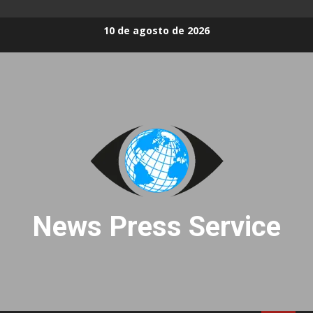
Skip
10 de agosto de 2026
to
content
News Press Service