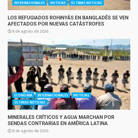
INTERNACIONALES
NOTICIAS
ÚLTIMAS NOTICIAS
LOS REFUGIADOS ROHINYÁS EN BANGLADÉS SE VEN
AFECTADOS POR NUEVAS CATÁSTROFES
8 de agosto de 2026
ECONOMÍA
INTERNACIONALES
NOTICIAS
ÚLTIMAS NOTICIAS
MINERALES CRÍTICOS Y AGUA MARCHAN POR
SENDAS CONTRARIAS EN AMÉRICA LATINA
8 de agosto de 2026