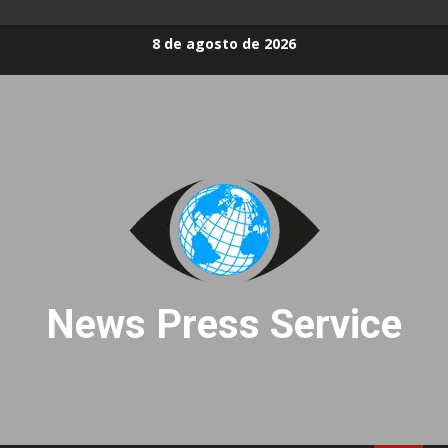
Skip
8 de agosto de 2026
to
content
News Press Service