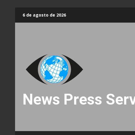
Skip
6 de agosto de 2026
to
content
News Press Serv