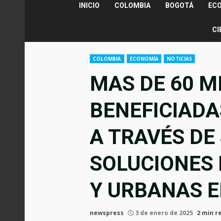
INICIO
COLOMBIA
BOGOTÁ
EC
CI
COLOMBIA
ECONOMÍA
NOTICIAS
MAS DE 60 M
BENEFICIADA
A TRAVÉS DE
SOLUCIONES
Y URBANAS E
newspress
3 de enero de 2025
2 min r