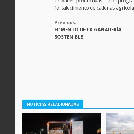
unidades productivas con el progra
fortalecimiento de cadenas agrícol
CONTINUE
Previous:
READING
FOMENTO DE LA GANADERÍA
SOSTENIBLE
NOTICIAS RELACIONADAS