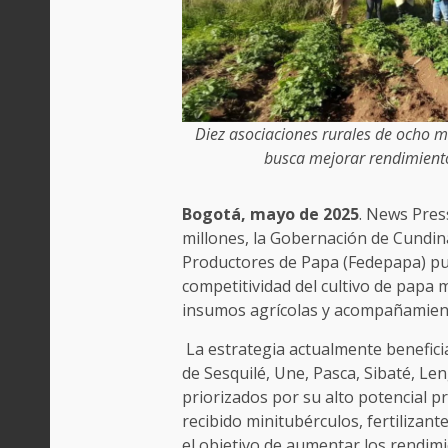
Diez asociaciones rurales de ocho mun
busca mejorar rendimiento
Bogotá, mayo de 2025
. News Pres
millones, la Gobernación de Cundi
Productores de Papa (Fedepapa) pu
competitividad del cultivo de papa m
insumos agrícolas y acompañamient
La estrategia actualmente beneficia
de Sesquilé, Une, Pasca, Sibaté, Le
priorizados por su alto potencial p
recibido minitubérculos, fertilizant
el objetivo de aumentar los rendimi