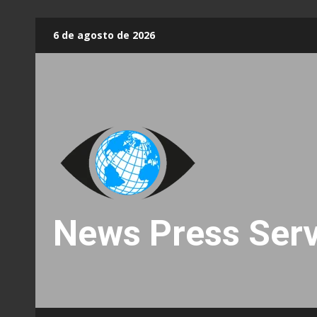
Skip
6 de agosto de 2026
to
content
News Press Serv