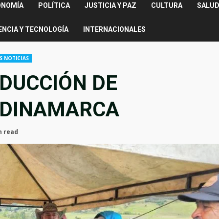
ONOMÍA
POLÍTICA
JUSTICIA Y PAZ
CULTURA
SALUD
ENCIA Y TECNOLOGÍA
INTERNACIONALES
S NOTICIAS
DUCCIÓN DE
NDINAMARCA
n read