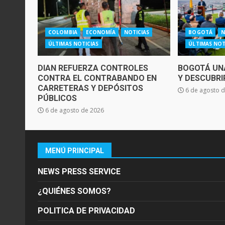
COLOMBIA
ECONOMÍA
NOTICIAS
BOGOTÁ
N
ÚLTIMAS NOTICIAS
ÚLTIMAS NOT
DIAN REFUERZA CONTROLES
BOGOTÁ UNA
CONTRA EL CONTRABANDO EN
Y DESCUBRI
CARRETERAS Y DEPÓSITOS
6 de agosto 
PÚBLICOS
6 de agosto de 2026
MENÚ PRINCIPAL
NEWS PRESS SERVICE
¿QUIÉNES SOMOS?
POLITICA DE PRIVACIDAD