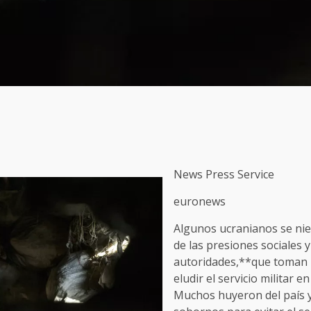
News Press Service
euronews
Algunos ucranianos se nie
de las presiones sociales y
autoridades,**que toman 
eludir el servicio militar e
Muchos huyeron del país y