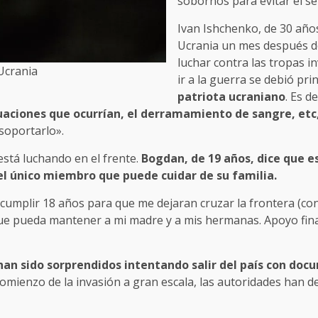
sobornos para evitar el ser
Ivan Ishchenko, de 30 años
Ucrania un mes después d
luchar contra las tropas i
Ucrania
ir a la guerra se debió pr
patriota ucraniano
. Es d
tuaciones que ocurrían, el derramamiento de sangre, etc
soportarlo».
stá luchando en el frente.
Bogdan, de 19 años, dice que es
el único miembro que puede cuidar de su familia.
cumplir 18 años para que me dejaran cruzar la frontera (con 
 que pueda mantener a mi madre y a mis hermanas. Apoyo fina
an sido sorprendidos intentando salir del país con docu
omienzo de la invasión a gran escala, las autoridades han 