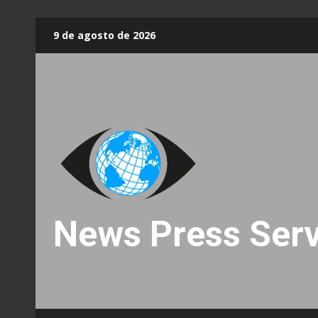
Skip
9 de agosto de 2026
to
content
News Press Serv