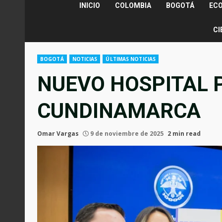
INICIO
COLOMBIA
BOGOTÁ
EC
CI
BOGOTÁ
NOTICIAS
ÚLTIMAS NOTICIAS
NUEVO HOSPITAL 
CUNDINAMARCA
Omar Vargas
9 de noviembre de 2025
2 min read