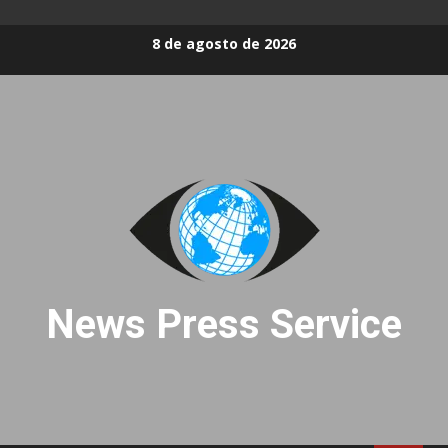
Skip
8 de agosto de 2026
to
content
News Press Service