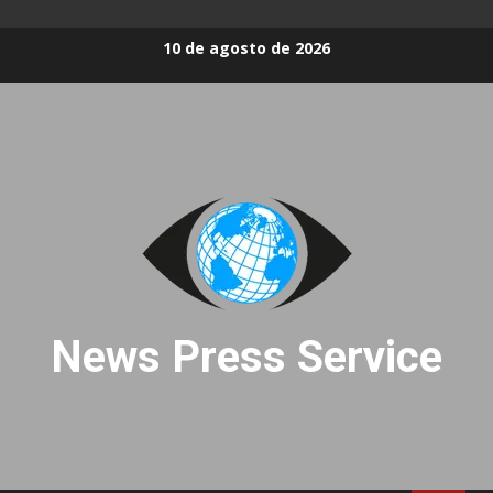
Skip
10 de agosto de 2026
to
content
News Press Service