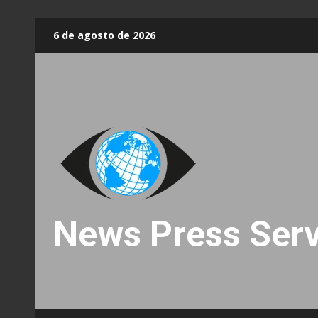
Skip
6 de agosto de 2026
to
content
News Press Serv