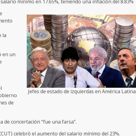
 salario mínimo en 17.65%, teniendo una inflación del 8.83%
e
emento
 la
ó en un
e
l
Jefes de estado de izquierdas en América Latina
Gobierno
ones de
 de concertación “fue una farsa”.
 (CUT) celebró el aumento del salario mínimo del 23%.