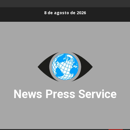
Skip
8 de agosto de 2026
to
content
News Press Service