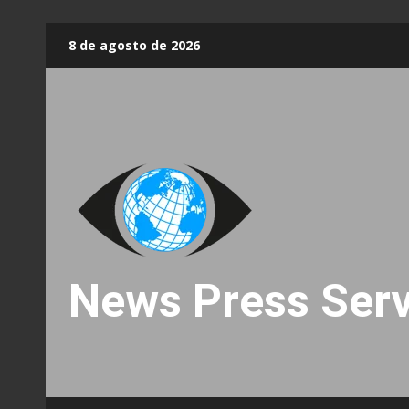
Skip
8 de agosto de 2026
to
content
News Press Serv