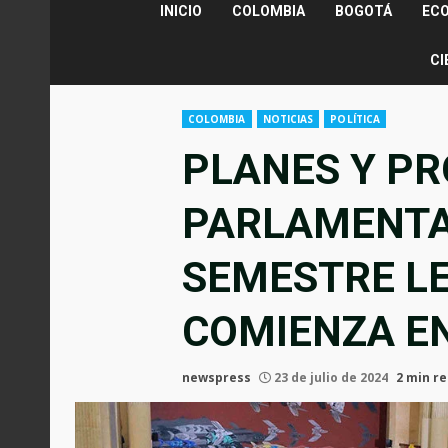
INICIO
COLOMBIA
BOGOTÁ
EC
CI
COLOMBIA
NOTICIAS
POLÍTICA
PLANES Y PR
PARLAMENTA
SEMESTRE LE
COMIENZA E
newspress
23 de julio de 2024
2 min r