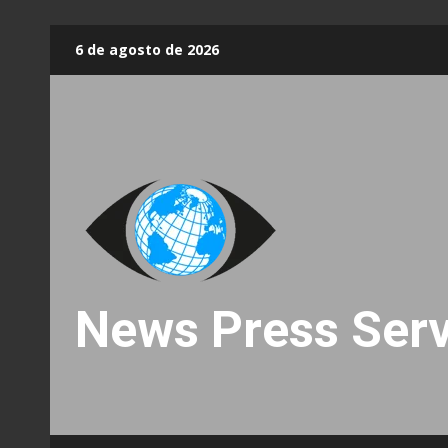
Skip
6 de agosto de 2026
to
content
News Press Serv