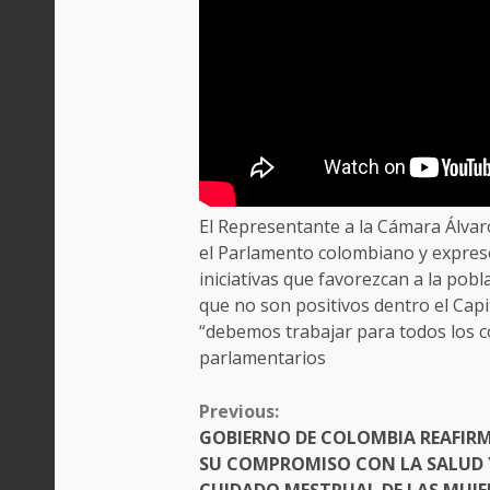
El Representante a la Cámara Álvaro
el Parlamento colombiano y expresó
iniciativas que favorezcan a la pob
que no son positivos dentro el Cap
“debemos trabajar para todos los 
parlamentarios
CONTINUE
Previous:
READING
GOBIERNO DE COLOMBIA REAFIR
SU COMPROMISO CON LA SALUD 
CUIDADO MESTRUAL DE LAS MUJE