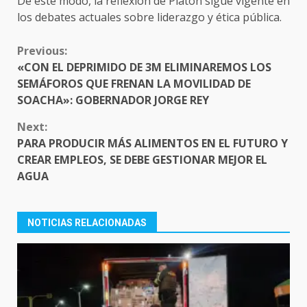
De este modo, la reflexión de Platón sigue vigente en
los debates actuales sobre liderazgo y ética pública.
CONTINUE
Previous:
READING
«CON EL DEPRIMIDO DE 3M ELIMINAREMOS LOS
SEMÁFOROS QUE FRENAN LA MOVILIDAD DE
SOACHA»: GOBERNADOR JORGE REY
Next:
PARA PRODUCIR MÁS ALIMENTOS EN EL FUTURO Y
CREAR EMPLEOS, SE DEBE GESTIONAR MEJOR EL
AGUA
NOTICIAS RELACIONADAS