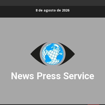
Skip
8 de agosto de 2026
to
content
News Press Service