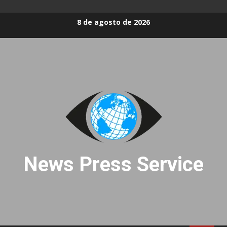
Skip
8 de agosto de 2026
to
content
News Press Service