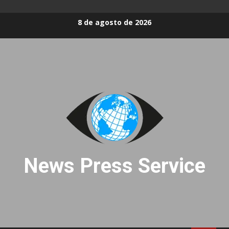
Skip
8 de agosto de 2026
to
content
News Press Service