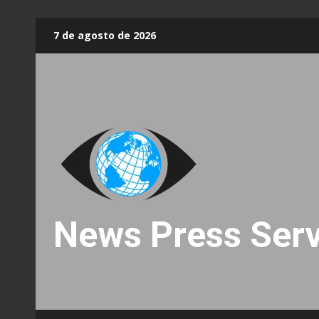
Skip
7 de agosto de 2026
to
content
News Press Serv