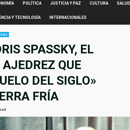
ONOMÍA
POLÍTICA
JUSTICIA Y PAZ
CULTURA
SALUD
ENCIA Y TECNOLOGÍA
INTERNACIONALES
CIAS
RIS SPASSKY, EL
 AJEDREZ QUE
UELO DEL SIGLO»
ERRA FRÍA
read