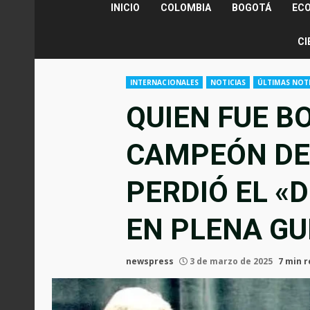
INICIO
COLOMBIA
BOGOTÁ
EC
CI
INTERNACIONALES
NOTICIAS
ÚLTIMAS NOTI
QUIEN FUE BO
CAMPEÓN DE
PERDIÓ EL «D
EN PLENA GU
newspress
3 de marzo de 2025
7 min 