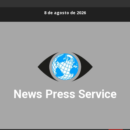
Skip
8 de agosto de 2026
to
content
News Press Service