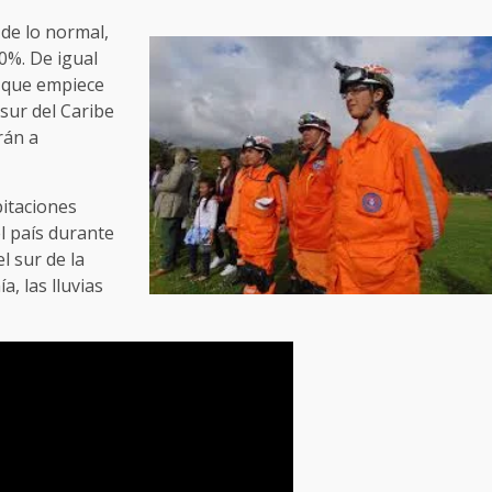
de lo normal,
0%. De igual
a que empiece
 sur del Caribe
rán a
pitaciones
l país durante
l sur de la
, las lluvias