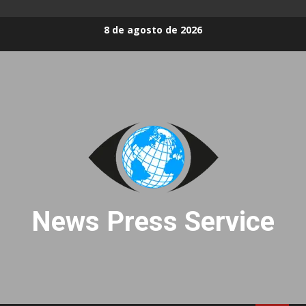
Skip
8 de agosto de 2026
to
content
News Press Service