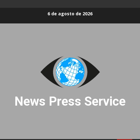
Skip
6 de agosto de 2026
to
content
News Press Service