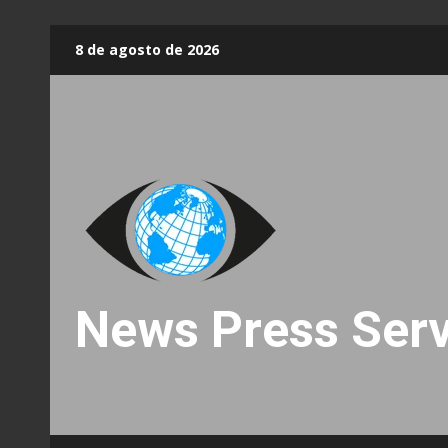
Skip
8 de agosto de 2026
to
content
News Press Serv