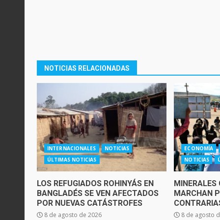
NOTICIAS RELACIONADAS
INTERNACIONALES
NOTICIAS
ECONOMÍA
ÚLTIMAS NOTICIAS
NOTICIAS
LOS REFUGIADOS ROHINYÁS EN
MINERALES 
BANGLADÉS SE VEN AFECTADOS
MARCHAN P
POR NUEVAS CATÁSTROFES
CONTRARIAS
8 de agosto de 2026
8 de agosto 