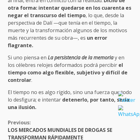
al final, entra en conflicto con la realidad.
Dicho de
otra forma: intentar quedarse en los cuarenta es
negar el transcurso del tiempo
, lo que, desde la
perspectiva de Dalí —que tenía en el tiempo, la
muerte y la transformación algunos de los motivos
más recurrentes de su obra—, es
un error
flagrante.
Si uno piensa en
La persistencia de la memoria
y en
los célebres relojes deformados podrá percibir
el
tiempo como algo flexible, subjetivo y difícil de
controlar
.
El tiempo no es algo rígido, sino una fuerza que todo
lo desfigura; e intentar
detenerlo, por tanto, sería
una ilusión.
CONTINUE
Previous:
READING
LOS MERCADOS MUNDIALES DE DROGAS SE
TRANSFORMAN RÁPIDAMENTE