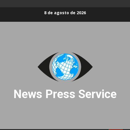
Skip
8 de agosto de 2026
to
content
News Press Service