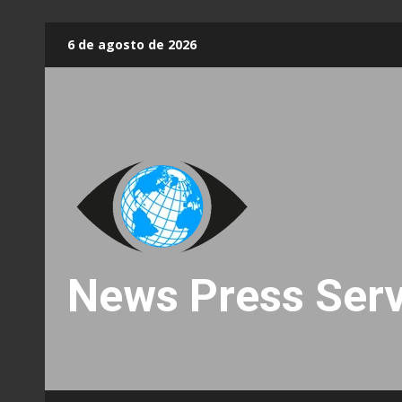
Skip
6 de agosto de 2026
to
content
News Press Serv