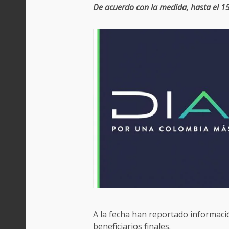
De acuerdo con la medida, hasta el 15
A la fecha han reportado informació
beneficiarios finales.