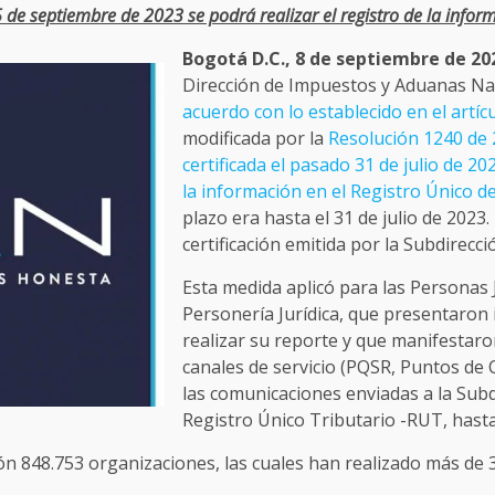
 de septiembre de 2023 se podrá realizar el registro de la infor
Bogotá D.C., 8 de septiembre de 20
Dirección de Impuestos y Aduanas N
acuerdo con lo establecido en el artíc
modificada por la
Resolución 1240 de
certificada el pasado 31 de julio de 2
la información en el Registro Único de
plazo era hasta el 31 de julio de 2023.
certificación emitida por la Subdirecc
Esta medida aplicó para las Personas J
Personería Jurídica, que presentaron
realizar su reporte y que manifestaro
canales de servicio (PQSR, Puntos de 
las comunicaciones enviadas a la Subd
Registro Único Tributario -RUT, hasta
n 848.753 organizaciones, las cuales han realizado más de 3