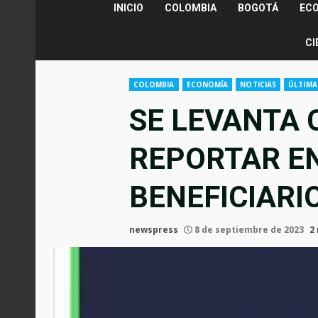
INICIO
COLOMBIA
BOGOTÁ
EC
CI
COLOMBIA
ECONOMÍA
NOTICIAS
ÚLTIMA
SE LEVANTA 
REPORTAR EN
BENEFICIARI
newspress
8 de septiembre de 2023
2