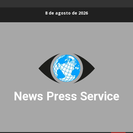
Skip
8 de agosto de 2026
to
content
News Press Service