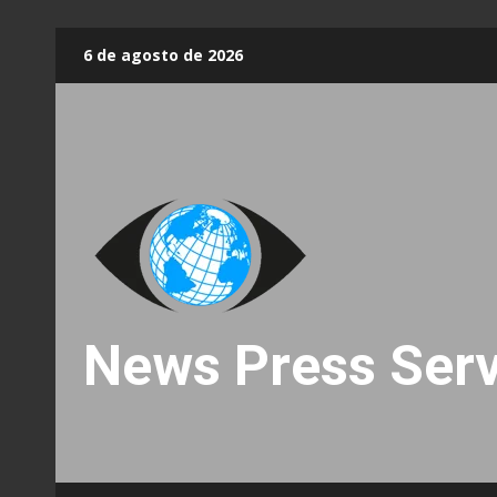
Skip
6 de agosto de 2026
to
content
News Press Serv