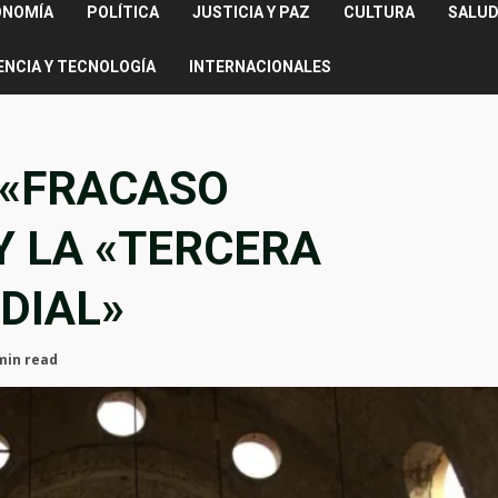
ONOMÍA
POLÍTICA
JUSTICIA Y PAZ
CULTURA
SALUD
ENCIA Y TECNOLOGÍA
INTERNACIONALES
E «FRACASO
Y LA «TERCERA
DIAL»
min read