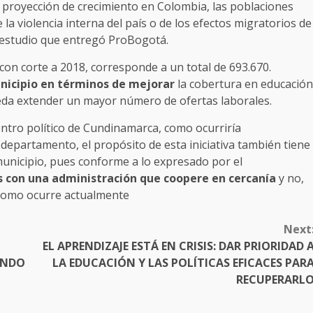
r proyección de crecimiento en Colombia, las poblaciones
a violencia interna del país o de los efectos migratorios de
e estudio que entregó ProBogotá.
 con corte a 2018, corresponde a un total de 693.670.
unicipio en términos de mejorar
la cobertura en educación
ueda extender un mayor número de ofertas laborales.
entro político de Cundinamarca, como ocurriría
l departamento, el propósito de esta iniciativa también tiene
 municipio, pues conforme a lo expresado por el
s con una administración que coopere en cercanía
y no,
, como ocurre actualmente
Next
EL APRENDIZAJE ESTÁ EN CRISIS: DAR PRIORIDAD 
UNDO
LA EDUCACIÓN Y LAS POLÍTICAS EFICACES PAR
RECUPERARL