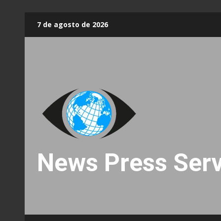
Skip
7 de agosto de 2026
to
content
News Press Serv