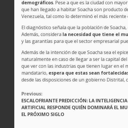
demográficos
. Pese a que es la ciudad con mayo
que han llegado a habitar Soacha son producto de l
Venezuela, tal como lo determinó el más recient
El diagnóstico señala que la población de Soacha,
Además, considera
la necesidad que tiene el m
y las garantías para que el sector empresarial p
Además de la intención de que Soacha sea el epic
naturalmente en caso de llegar a ser la capital de
que ver con las industrias que tienen lugar en el
mandatario,
espera que estas sean fortalecida
desde las disposiciones de un gobierno Distrital
CONTINUE
Previous:
READING
ESCALOFRIANTE PREDICCIÓN: LA INTELIGENCIA
ARTIFICIAL RESPONDE QUIÉN DOMINARÁ EL M
EL PRÓXIMO SIGLO