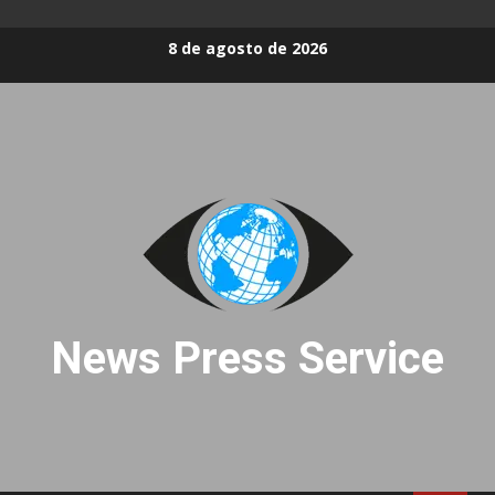
Skip
8 de agosto de 2026
to
content
News Press Service