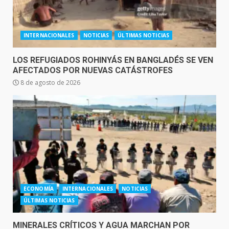
INTERNACIONALES
NOTICIAS
ÚLTIMAS NOTICIAS
LOS REFUGIADOS ROHINYÁS EN BANGLADÉS SE VEN
AFECTADOS POR NUEVAS CATÁSTROFES
8 de agosto de 2026
ECONOMÍA
INTERNACIONALES
NOTICIAS
ÚLTIMAS NOTICIAS
MINERALES CRÍTICOS Y AGUA MARCHAN POR