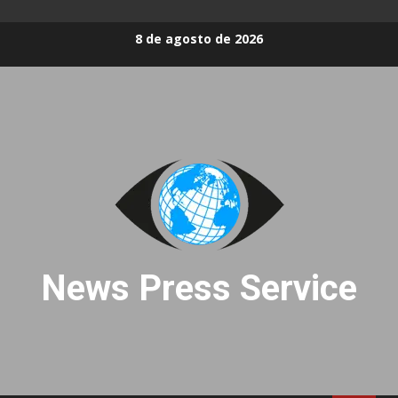
Skip
8 de agosto de 2026
to
content
News Press Service