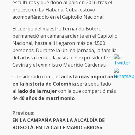
esculturas y que donó al país en 2016 tras el
proceso en La Habana, Cuba, estuvo
acompañándolo en el Capitolio Nacional.
El cuerpo del maestro Fernando Botero
permaneció en cámara ardiente en el Capitolio
Nacional, hasta allí llegaron más de 4.500
personas. Durante la última jornada, la familia
del artista recibió la visita del expresidente César
Gaviria y el exministro Mauricio Cárdenas.
Considerado como el
artista más importante
en la historia de Colombia
será sepultado
al
lado de la mujer
con la que compartió más
de
40 años de matrimonio
.
CONTINUE
Previous:
READING
EN LA CAMPAÑA PARA LA ALCALDÍA DE
BOGOTÁ: EN LA CALLE MARIO «BROS»