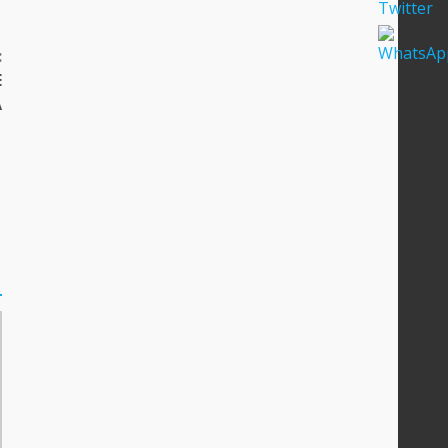
:
E
A