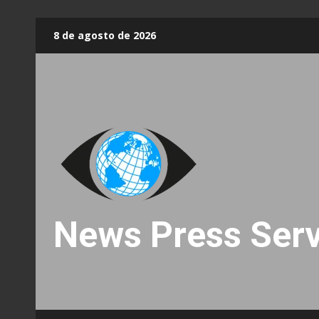
Skip
8 de agosto de 2026
to
content
News Press Serv