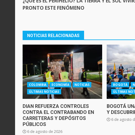
¿QUÉ ES EL PERIHELIO? LA TIERRA Y EL SOL VIVI
PRONTO ESTE FENÓMENO
NOTICIAS RELACIONADAS
COLOMBIA
ECONOMÍA
NOTICIAS
BOGOTÁ
N
ÚLTIMAS NOTICIAS
ÚLTIMAS NOT
DIAN REFUERZA CONTROLES
BOGOTÁ UNA
CONTRA EL CONTRABANDO EN
Y DESCUBRI
CARRETERAS Y DEPÓSITOS
6 de agosto 
PÚBLICOS
6 de agosto de 2026