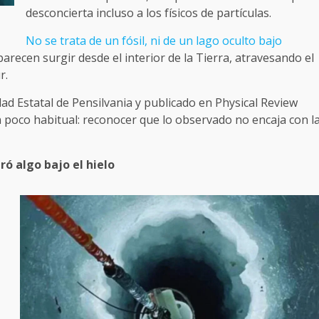
desconcierta incluso a los físicos de partículas.
No se trata de un fósil, ni de un lago oculto bajo
parecen surgir desde el interior de la Tierra, atravesando el
r.
dad Estatal de Pensilvania y publicado en Physical Review
ón poco habitual: reconocer que lo observado no encaja con l
ó algo bajo el hielo