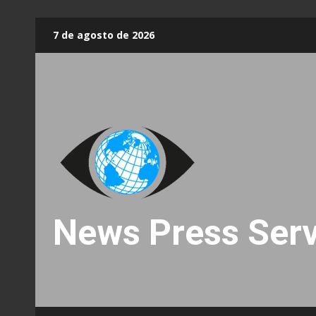
Skip
7 de agosto de 2026
to
content
News Press Serv