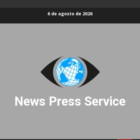
Skip
6 de agosto de 2026
to
content
News Press Service