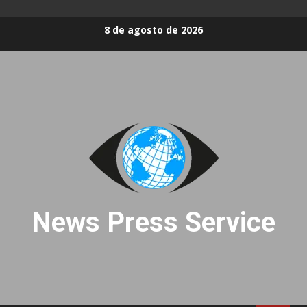
Skip
8 de agosto de 2026
to
content
News Press Service