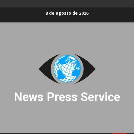
Skip
8 de agosto de 2026
to
content
News Press Service