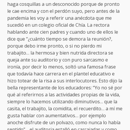
haga cosquillas a un desconocido porque de pronto
le cae encima y con el perdón suyo, pero antes de la
pandemia les voy a referir una anécdota que me
sucedió en un colegio oficial de Chía. La rectora
hablando ante cien padres y cuando uno de ellos le
dice que “¿cuánto tiempo se demora la reunión?,
porque debo irme pronto, o si no pierdo mi
trabajito… la hermosa y bien nutrida directora se
queja ante su auditorio y con puro sarcasmo e
ironía, por decir lo menos, soltó una famosa frase
que todavía hace carrera en el plantel educativo e
hizo totear de la risa a sus interlocutores. Esto dijo la
bella representante de los educadores: “Yo no sé por
qué al referirnos a las actividades propias de la vida,
siempre lo hacemos utilizando diminutivos… que la
casita, el trabajito, la comidita, el recuerdito… a mí me
gusta hablar con aumentativos… por ejemplo
anoche disfrute de un polvazo, como nunca lo había
sentido”… el auditoria estalló en carcajadas y como