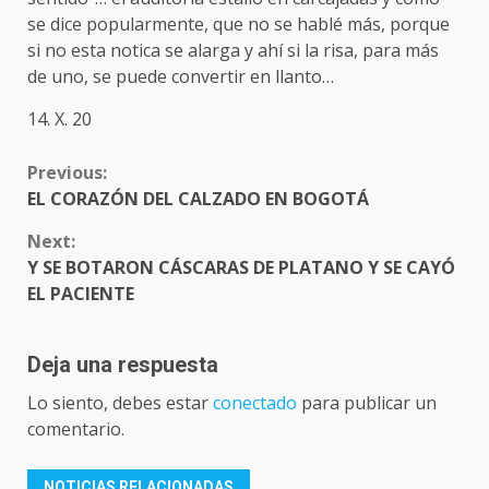
se dice popularmente, que no se hablé más, porque
si no esta notica se alarga y ahí si la risa, para más
de uno, se puede convertir en llanto…
14. X. 20
CONTINUE
Previous:
READING
EL CORAZÓN DEL CALZADO EN BOGOTÁ
Next:
Y SE BOTARON CÁSCARAS DE PLATANO Y SE CAYÓ
EL PACIENTE
Deja una respuesta
Lo siento, debes estar
conectado
para publicar un
comentario.
NOTICIAS RELACIONADAS