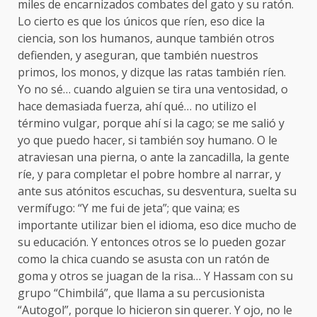
miles de encarnizados combates del gato y su ratón.
Lo cierto es que los únicos que ríen, eso dice la
ciencia, son los humanos, aunque también otros
defienden, y aseguran, que también nuestros
primos, los monos, y dizque las ratas también ríen.
Yo no sé… cuando alguien se tira una ventosidad, o
hace demasiada fuerza, ahí qué… no utilizo el
término vulgar, porque ahí si la cago; se me salió y
yo que puedo hacer, si también soy humano. O le
atraviesan una pierna, o ante la zancadilla, la gente
ríe, y para completar el pobre hombre al narrar, y
ante sus atónitos escuchas, su desventura, suelta su
vermífugo: “Y me fui de jeta”; que vaina; es
importante utilizar bien el idioma, eso dice mucho de
su educación. Y entonces otros se lo pueden gozar
como la chica cuando se asusta con un ratón de
goma y otros se juagan de la risa… Y Hassam con su
grupo “Chimbilá”, que llama a su percusionista
“Autogol”, porque lo hicieron sin querer. Y ojo, no le