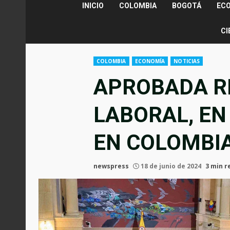
INICIO
COLOMBIA
BOGOTÁ
EC
CI
COLOMBIA
ECONOMÍA
NOTICIAS
APROBADA R
LABORAL, EN
EN COLOMBI
newspress
18 de junio de 2024
3 min r