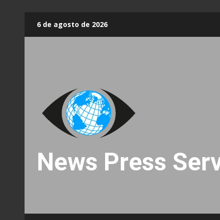
Skip
6 de agosto de 2026
to
content
News Press Serv