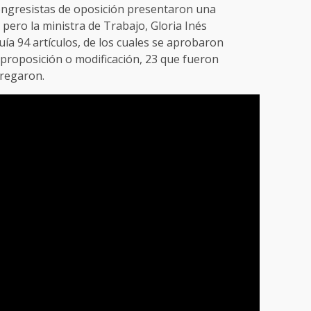
ongresistas de oposición presentaron una
 pero la ministra de Trabajo, Gloria Inés
uía 94 artículos, de los cuales se aprobaron
 proposición o modificación, 23 que fueron
gregaron.