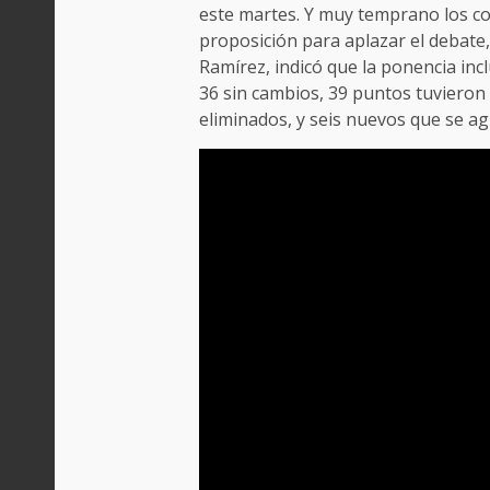
este martes. Y muy temprano los c
proposición para aplazar el debate,
Ramírez, indicó que la ponencia incl
36 sin cambios, 39 puntos tuvieron
eliminados, y seis nuevos que se a