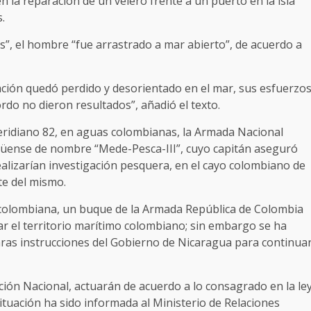
 la reparación de un velero frente a un puerto en la isla
.
”, el hombre “fue arrastrado a mar abierto”, de acuerdo a
ción quedó perdido y desorientado en el mar, sus esfuerzo
do no dieron resultados”, añadió el texto.
 meridiano 82, en aguas colombianas, la Armada Nacional
güense de nombre “Mede-Pesca-III”, cuyo capitán aseguró
ealizarían investigación pesquera, en el cayo colombiano de
ste del mismo.
ía colombiana, un buque de la Armada República de Colombia
r el territorio marítimo colombiano; sin embargo se ha
laras instrucciones del Gobierno de Nicaragua para continua
ción Nacional, actuarán de acuerdo a lo consagrado en la le
ituación ha sido informada al Ministerio de Relaciones