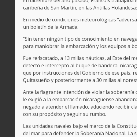
En diciembre del año pasado, Francois trabajaba en
caribeña de San Martín, en las Antillas Holandesas
En medio de condiciones meteorológicas “adversas
un boletín de la Armada.
“Sin tener ningún tipo de conocimiento en navega
para maniobrar la embarcación y los equipos a bor
Fue re4scatado, a 13 millas náuticas, al Este del
detectó e interceptó al buque de bandera nicara
que por instrucciones del Gobierno de ese país, r
Quitasueño y posteriormente a 30 millas al nore
Ante la flagrante intención de violar la soberan
le exigió a la embarcación nicaragüense abandona
negado a atender el llamado, aduciendo recibir c
con su propósito y seguir su rumbo.
Las unidades navales bajo el marco de la Constitu
del mar para defender la Soberanía Nacional. La s