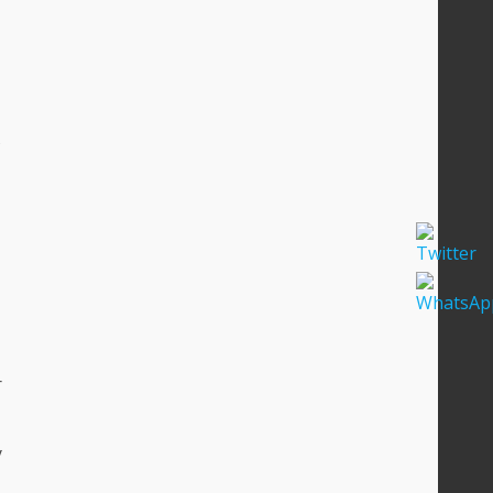
s
r
y