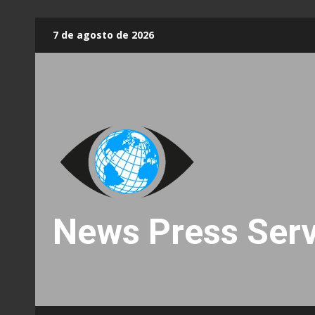
Skip
7 de agosto de 2026
to
content
News Press Serv