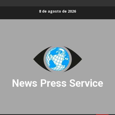
Skip
8 de agosto de 2026
to
content
News Press Service