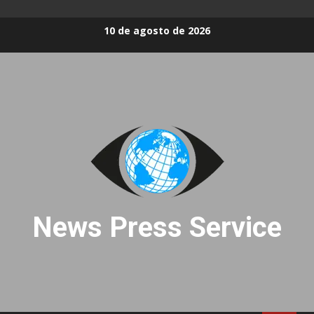
Skip
10 de agosto de 2026
to
content
News Press Service