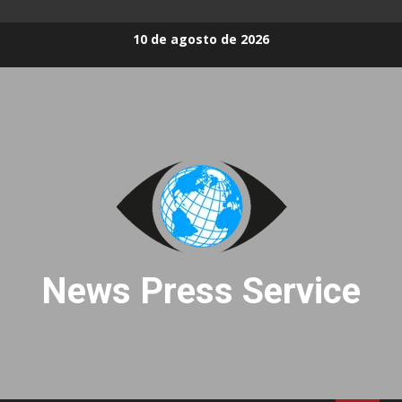
Skip
10 de agosto de 2026
to
content
News Press Service