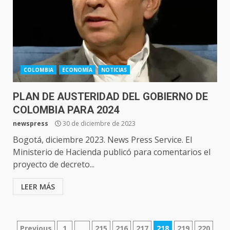
COLOMBIA
ECONOMÍA
NOTICIAS
PLAN DE AUSTERIDAD DEL GOBIERNO DE
COLOMBIA PARA 2024
newspress
30 de diciembre de 2023
Bogotá, diciembre 2023. News Press Service. El
Ministerio de Hacienda publicó para comentarios el
proyecto de decreto...
LEER MÁS
NAVEGACIÓN
Previous
1
…
215
216
217
218
219
220