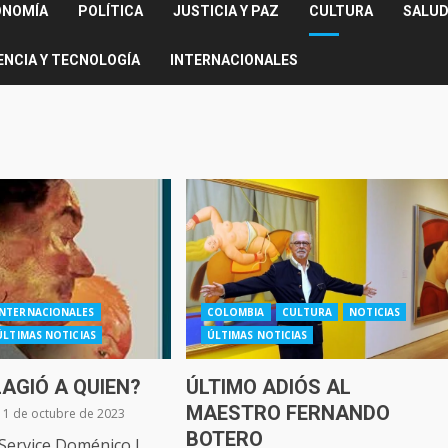
ONOMÍA
POLÍTICA
JUSTICIA Y PAZ
CULTURA
SALUD
ENCIA Y TECNOLOGÍA
INTERNACIONALES
INTERNACIONALES
COLOMBIA
CULTURA
NOTICIAS
ÚLTIMAS NOTICIAS
ÚLTIMAS NOTICIAS
LAGIÓ A QUIEN?
ÚLTIMO ADIÓS AL
MAESTRO FERNANDO
1 de octubre de 2023
BOTERO
Service Doménico l