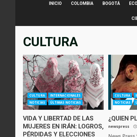
INICIO
COLOMBIA
BOGOTÁ
EC
CI
CULTURA
CULTURA
INTERNACIONALES
CULTURA
NOTICIAS
ÚLTIMAS NOTICIAS
NOTICIAS
VIDA Y LIBERTAD DE LAS
¿QUIEN P
MUJERES EN IRÁN: LOGROS,
newspress
PÉRDIDAS Y ELECCIONES
News Press 