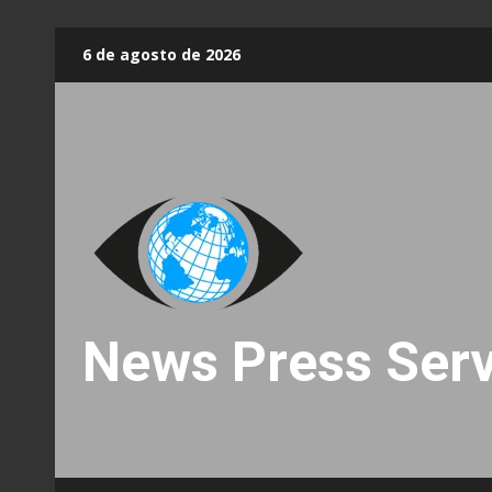
Skip
6 de agosto de 2026
to
content
News Press Serv