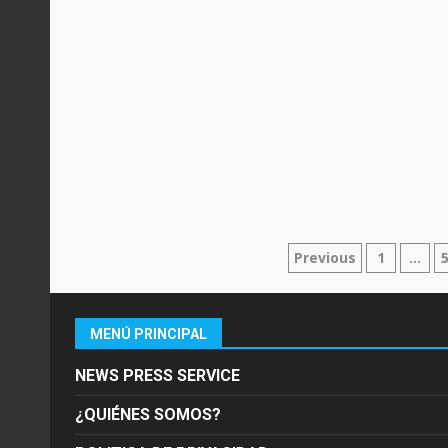
NAVEGACIÓN
Previous
1
…
DE
ENTRADAS
MENÚ PRINCIPAL
NEWS PRESS SERVICE
¿QUIÉNES SOMOS?