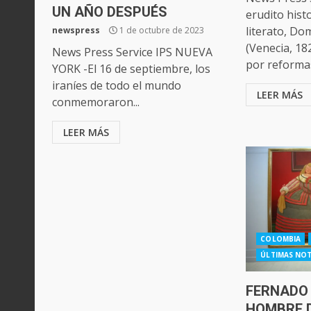
UN AÑO DESPUÉS
erudito hist
literato, Do
newspress
1 de octubre de 2023
(Venecia, 1
News Press Service IPS NUEVA
por reformas
YORK -El 16 de septiembre, los
iraníes de todo el mundo
LEER MÁS
conmemoraron...
LEER MÁS
COLOMBIA
ÚLTIMAS NOT
FERNADO
HOMBRE 