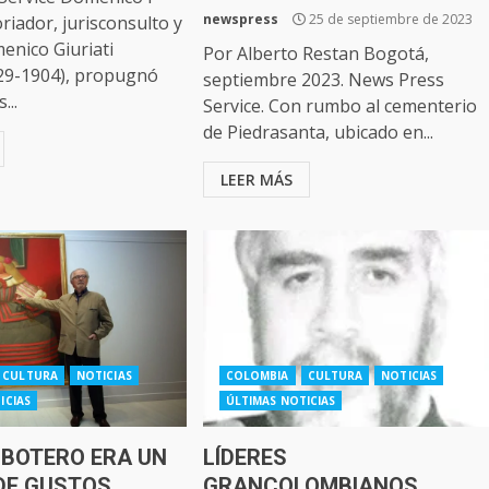
newspress
25 de septiembre de 2023
oriador, jurisconsulto y
menico Giuriati
Por Alberto Restan Bogotá,
829-1904), propugnó
septiembre 2023. News Press
...
Service. Con rumbo al cementerio
de Piedrasanta, ubicado en...
LEER MÁS
CULTURA
NOTICIAS
COLOMBIA
CULTURA
NOTICIAS
ICIAS
ÚLTIMAS NOTICIAS
 BOTERO ERA UN
LÍDERES
DE GUSTOS
GRANCOLOMBIANOS