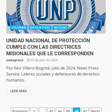
COLOMBIA
JUSTICIA Y PAZ
NOTICIAS
UNIDAD NACIONAL DE PROTECCIÓN
CUMPLE CON LAS DIRECTRICES
MISIONALES QUE LE CORRESPONDEN
newspress
30 de julio de 2024
Por Keir Villero Bogotá, julio de 2024. News Press
Service. Líderes sociales y defensores de derechos
humanos...
LEER MÁS
NAVEGACIÓN
Previous
1
…
43
44
45
46
47
Next