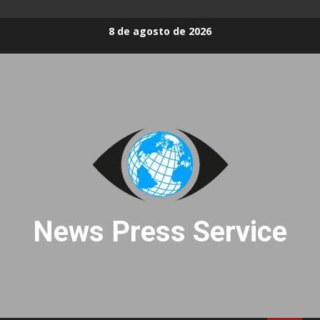
Skip
8 de agosto de 2026
to
content
News Press Service