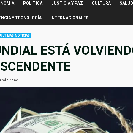
ONOMÍA
POLÍTICA
JUSTICIA Y PAZ
CULTURA
SALUD
ENCIA Y TECNOLOGÍA
INTERNACIONALES
ÚLTIMAS NOTICIAS
NDIAL ESTÁ VOLVIEND
ASCENDENTE
4 min read