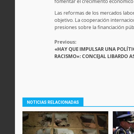
fomentar el crecimiento económico
Las reformas de los mercados labora
objetivo. La cooperación internacion
presiones sobre la financiación públ
CONTINUE
Previous:
READING
«HAY QUE IMPULSAR UNA POLÍTI
RACISMO»: CONCEJAL LIBARDO A
NOTICIAS RELACIONADAS