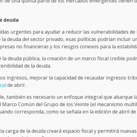
r de una quinta parte de los mercados emergentes tienen
la deuda
s urgentes para ayudar a reducir las vulnerabilidades de la
e la deuda del sector privado, esas políticas podrían incluir
presas no financieras y los riesgos conexos para la estabilid
e la deuda pública, la creación de un marco fiscal creíble pod
enibilidad de la deuda.
jos ingresos, mejorar la capacidad de recaudar ingresos trib
cal
de abril .
e, también es necesario un enfoque integral que abarque la di
el Marco Común del Grupo de los Veinte (el mecanismo multi
uando corresponda, como se señala en la edición de abril de
la carga de la deuda creará espacio fiscal y permitirá nuevas