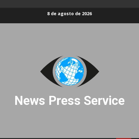
Skip
8 de agosto de 2026
to
content
News Press Service