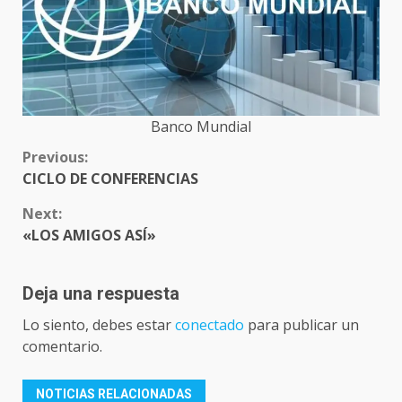
Banco Mundial
CONTINUE
Previous:
READING
CICLO DE CONFERENCIAS
Next:
«LOS AMIGOS ASÍ»
Deja una respuesta
Lo siento, debes estar
conectado
para publicar un
comentario.
NOTICIAS RELACIONADAS